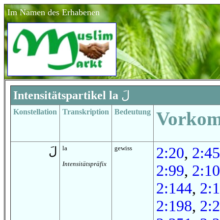
Im Namen des Erhabenen
Intensitätspartikel la
لَ
Konstellation
Transkription
Bedeutung
Vorko
la
gewiss
2:20
,
2:45
لَ
Intensitätspräfix
2:99
,
2:1
2:144
,
2:
2:198
,
2: