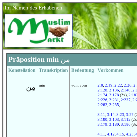
Im Namen des Erhabenen
Präposition min
مِن
Konstellation
Transkription
Bedeutung
Vorkommen
min
von, vom
2:8
,
2:19
,
2:22
,
2:26
,
2
مِن
2:128
,
2:136
,
2:140
,
2:
2:174
,
2:178
(2x),
2:18
2:226
,
2:231
,
2:237
,
2:
2:282
,
2:285
,
3:11
,
3:14
,
3:23
,
3:27
(
3:100
,
3:103
,
3:112
(2x
3:179
,
3:180
,
3:186
(3x
4:11
,
4:12
,
4:15
,
4:25
,