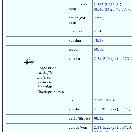
davon (von
2:267
,
2:282
,
3:7
,
4:4
,
ihm)
36:80
,
39:23
,
43:57
,
73
davor (vor
22:73
,
ihm)
über ihn
41:45
,
vor ihm
78:37
,
wovor
50:19
,
minha
von ihr
2:25
,
2:48
(2x),
2:123
,
مِنْهَا
Präposition
mit Suffix
3. Person
weiblich
Singular
Objektpronomen
als sie
27:89
,
28:84
,
aus ihr
4:1
,
20:55
(2x),
28:21
,
dafür (für sie)
68:32
,
daraus (von
2:38
,
5:22
(2x),
5:37
,
6