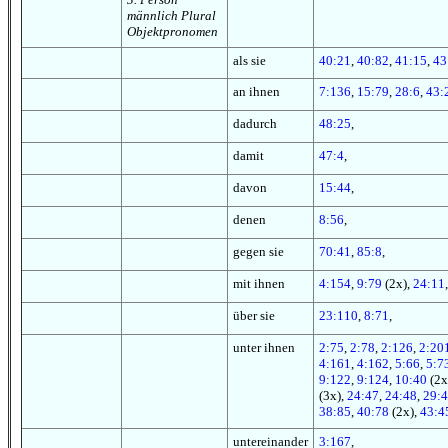
männlich Plural
Objektpronomen
als sie
40:21
,
40:82
,
41:15
,
43
an ihnen
7:136
,
15:79
,
28:6
,
43:
dadurch
48:25
,
damit
47:4
,
davon
15:44
,
denen
8:56
,
gegen sie
70:41
,
85:8
,
mit ihnen
4:154
,
9:79
(2x),
24:11
,
über sie
23:110
,
8:71
,
unter ihnen
2:75
,
2:78
,
2:126
,
2:20
4:161
,
4:162
,
5:66
,
5:7
9:122
,
9:124
,
10:40
(2x
(3x),
24:47
,
24:48
,
29:
38:85
,
40:78
(2x),
43:4
untereinander
3:167
,