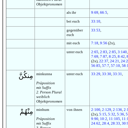
Objektpronomen
als ihr
9:69
,
66:5
,
bei euch
33:10
,
gegenüber
33:53
,
euch
mit euch
7:18
,
9:56
(2x),
unter euch
2:65
,
2:83
,
2:85
,
3:140
7:69
,
7:87
,
8:25
,
8:42
,
(2x),
22:37
,
24:21
,
24:
56:85
,
57:7
,
57:10
,
58:
minkunna
unter euch
33:29
,
33:30
,
33:31
,
مِنكُنَّ
Präposition
mit Suffix
2. Person Plural
weiblich
Objektpronomen
minhum
von ihnen
2:100
,
2:129
,
2:136
,
2:
مِنْهُمْ
(2x),
5:15
,
5:32
,
5:36
,
5
Präposition
9:90
,
10:2
,
11:105
,
11:
mit Suffix
24:62
,
28:4
,
28:33
,
30:
3. Person