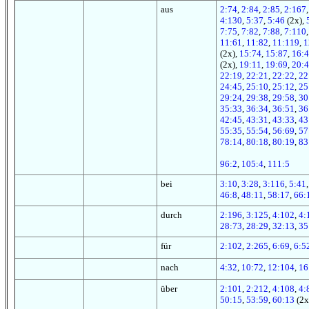
aus
2:74
,
2:84
,
2:85
,
2:167
4:130
,
5:37
,
5:46
(2x),
7:75
,
7:82
,
7:88
,
7:110
11:61
,
11:82
,
11:119
,
1
(2x),
15:74
,
15:87
,
16:4
(2x),
19:11
,
19:69
,
20:
22:19
,
22:21
,
22:22
,
22
24:45
,
25:10
,
25:12
,
25
29:24
,
29:38
,
29:58
,
30
35:33
,
36:34
,
36:51
,
36
42:45
,
43:31
,
43:33
,
43
55:35
,
55:54
,
56:69
,
57
78:14
,
80:18
,
80:19
,
83
96:2
,
105:4
,
111:5
bei
3:10
,
3:28
,
3:116
,
5:41
46:8
,
48:11
,
58:17
,
66:
durch
2:196
,
3:125
,
4:102
,
4:
28:73
,
28:29
,
32:13
,
35
für
2:102
,
2:265
,
6:69
,
6:5
nach
4:32
,
10:72
,
12:104
,
16
über
2:101
,
2:212
,
4:108
,
4:
50:15
,
53:59
,
60:13
(2x