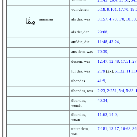
2:143
20:4
,
33:51
,
34:
von denen
5:18
,
9:101
,
17:70
,
19:
mimmaa
als das, was
3:157
,
4:7
,
8:70
,
10:58
مِمَّا
als der, der
29:68
,
auf die, die
11:48
,
43:24
,
aus dem, was
70:39
,
dessen, was
12:47
,
12:48
,
17:51
,
27
für das, was
2:79
(2x),
6:132
,
11:11
über das
41:5
,
über das, was
2:23
,
2:251
,
5:4
,
5:83
,
über das,
40:34
,
womit
über das,
11:62
,
14:9
,
wozu
unter dem,
7:181
,
13:17
,
16:68
,
36
was