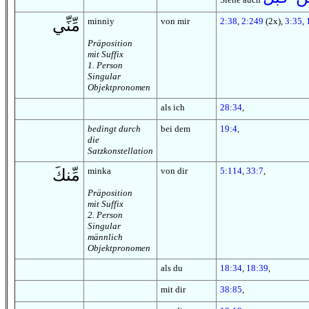
minniy
von mir
2:38
,
2:249
(2x),
3:35
,
مِّنِّي
Präposition
mit Suffix
1. Person
Singular
Objektpronomen
als ich
28:34
,
bedingt durch
bei dem
19:4
,
die
Satzkonstellation
minka
von dir
5:114
,
33:7
,
مِّنكَ
Präposition
mit Suffix
2. Person
Singular
männlich
Objektpronomen
als du
18:34
,
18:39
,
mit dir
38:85
,