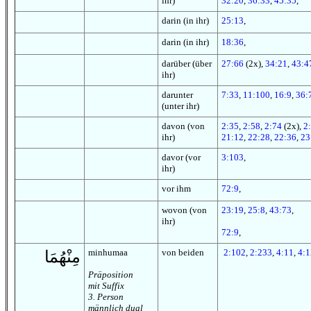
ihr)
32:20
,
36:33
,
45:35
,
darin (in ihr)
25:13
,
darin (in ihr)
18:36
,
darüber (über
27:66
(2x),
34:21
,
43:4
ihr)
darunter
7:33
,
11:100
,
16:9
,
36:
(unter ihr)
davon (von
2:35
,
2:58
,
2:74
(2x),
2
ihr)
21:12
,
22:28
,
22:36
,
23
davor (vor
3:103
,
ihr)
vor ihm
72:9
,
wovon (von
23:19
,
25:8
,
43:73
,
ihr)
72:9
,
minhumaa
von beiden
2:102
,
2:233
,
4:11
,
4:1
مِنْهُمَا
Präposition
mit Suffix
3. Person
männlich dual