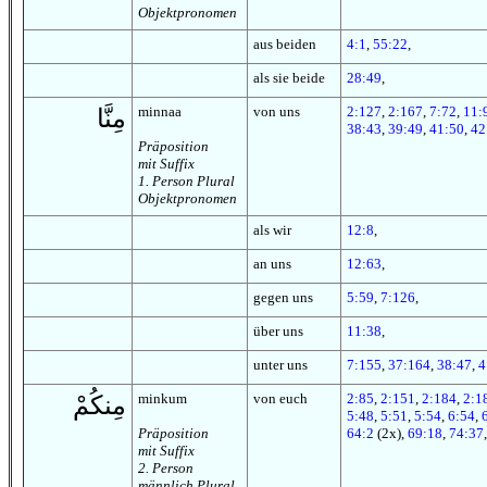
Objektpronomen
aus beiden
4:1
,
55:22
,
als sie beide
28:49
,
minnaa
von uns
2:127
,
2:167
,
7:72
,
11:
مِنَّا
38:43
,
39:49
,
41:50
,
42
Präposition
mit Suffix
1. Person Plural
Objektpronomen
als wir
12:8
,
an uns
12:63
,
gegen uns
5:59
,
7:126
,
über uns
11:38
,
unter uns
7:155
,
37:164
,
38:47
,
4
minkum
von euch
2:85
,
2:151
,
2:184
,
2:1
مِنكُمْ
5:48
,
5:51
,
5:54
,
6:54
,
Präposition
64:2
(2x),
69:18
,
74:37
mit Suffix
2. Person
männlich Plural