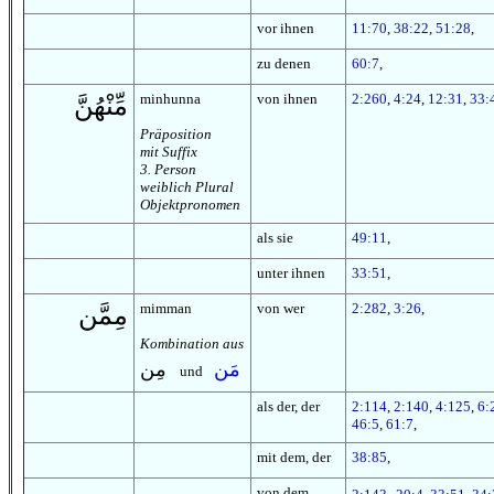
vor ihnen
11:70
,
38:22
,
51:28
,
zu denen
60:7
,
minhunna
von ihnen
2:260
,
4:24
,
12:31
,
33:
مِّنْهُنَّ
Präposition
mit Suffix
3. Person
weiblich Plural
Objektpronomen
als sie
49:11
,
unter ihnen
33:51
,
mimman
von wer
2:282
,
3:26
,
مِمَّن
Kombination aus
مَن
مِن
und
als der, der
2:114
,
2:140
,
4:125
,
6:
46:5
,
61:7
,
mit dem, der
38:85
,
von dem
,