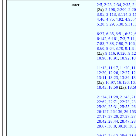
unter
2:5
,
2:23
,
2:34
,
2:35
,
2
(2x),
2:198
,
2:200
,
2:2
3:95
,
3:113
,
3:114
,
3:1
4:46
,
4:75
,
4:92
,
4:95
,
5:20
,
5:29
,
5:30
,
5:31
,
6:27
,
6:35
,
6:51
,
6:52
,
6:142
,
6:161
,
7:3
,
7:11
7:83
,
7:88
,
7:90
,
7:106
8:60
,
8:64
,
8:70
,
9:1
,
9:
(2x),
9:116
,
9:120
,
9:1
10:90
,
10:91
,
10:92
,
10
11:13
,
11:17
,
11:20
,
11
12:20
,
12:26
,
12:27
,
12
13:11
,
13:23
,
13:36
,
13
(2x),
16:97
,
16:120
,
16
18:43
,
18:50
(2x),
18:5
21:24
,
21:29
,
21:43
,
21
22:62
,
22:71
,
22:73
,
23
25:20
,
25:31
,
25:55
,
26
26:127
,
26:136
,
26:153
27:17
,
27:20
,
27:27
,
27
28:42
,
28:44
,
28:47
,
28
29:67
,
30:8
,
30:20
,
30:
34:12
,
34:13
,
35:6
,
31: