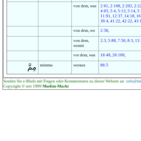
von dem, was
2:61
,
2:168
,
2:202
,
2:2
4:65
,
5:4
,
5:13
,
5:14
,
5
11:91
,
12:37
,
14:18
,
16
39:4
,
41:22
,
42:22
,
43:
von dem, wo
2:36
,
von dem,
2:3
,
5:88
,
7:50
,
8:3
,
13
womit
vor dem, was
18:49
,
26:169
,
mimma
woraus
86:5
مِمَّ
Senden Sie e-Mails mit Fragen oder Kommentaren zu dieser Website an:
info@mu
Copyright © seit 1999
Muslim-Markt