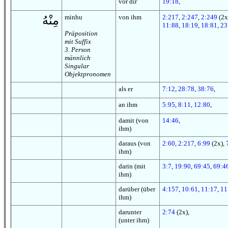
vor dir
19:18
,
minhu
von ihm
2:217
,
2:247
,
2:249
(2x
مِنْهُ
11:88
,
18:19
,
18:81
,
23
Präposition
mit Suffix
3. Person
männlich
Singular
Objektpronomen
als er
7:12
,
28:78
,
38:76
,
an ihm
5:95
,
8:11
,
12:80
,
damit (von
14:46
,
ihm)
daraus (von
2:60
,
2:217
,
6:99
(2x),
ihm)
darin (mit
3:7
,
19:90
,
69:45
,
69:4
ihm)
darüber (über
4:157
,
10:61
,
11:17
,
11
ihm)
darunter
2:74
(2x),
(unter ihm)