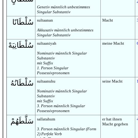
Genetiv männlich unbestimmtes
Singular Substantiv
sultaanan
Macht
سُلْطَانًا
Akkusativ männlich unbestimmtes
Singular Substantiv
sultaaniyah
meine Macht
سُلْطَانِيَهْ
Nominativ männlich Singular
Substantiv
mit Suffix
1. Person Singular
Possessivpronomen
sultaanuhu
seine Macht
سُلْطَانُهُ
Nominativ männlich Singular
Substantiv
mit Suffix
3. Person männlich Singular
Possessivpronomen
sallatahum
er hat ihnen
سَلَّطَهُمْ
Macht gegeben
3. Person männlich Singular (Form
2) Perfekt Verb