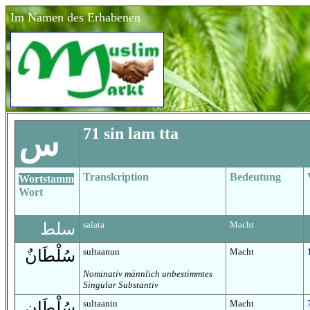
Im Namen des Erhabenen
71
sin lam tta
س
Transkription
Bedeutung
Wortstamm
Wort
salata
Macht
سلط
sultaanun
Macht
سُلْطَانٌ
Nominativ männlich unbestimmtes
Singular Substantiv
sultaanin
Macht
سُلْطَانٍ