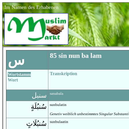
Im Namen des Erhabenen
85 sin nun ba lam
س
Transkription
Wortstamm
Wort
sanabala
سنبل
sunbulatin
سُنبُلَةٍ
Genetiv weiblich unbestimmtes Singular Substanti
sunbulaatin
سُنبُلَاتٍ