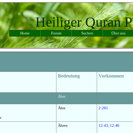
Heiliger Quran P
Home
Forum
Suchen
Über uns
Bedeutung
Vorkommen
Ähre
Ähre
2:261
v
Ähren
12:43
,
12:46