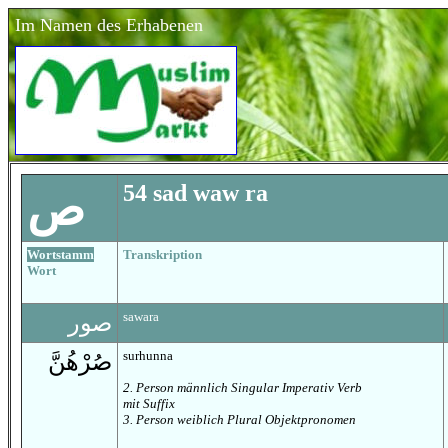
Im Namen des Erhabenen
54 sad waw ra
ص
Wortstamm
Transkription
Wort
sawara
صور
surhunna
صُرْهُنَّ
2. Person männlich Singular Imperativ Verb
mit Suffix
3. Person weiblich Plural Objektpronomen