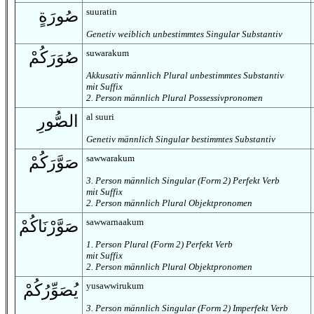
suuratin
صُورَةٍ
Genetiv weiblich unbestimmtes Singular Substantiv
suwarakum
صُوَرَكُمْ
Akkusativ männlich Plural unbestimmtes Substantiv
mit Suffix
2. Person männlich Plural Possessivpronomen
al suuri
الصُّورِ
Genetiv männlich Singular bestimmtes Substantiv
sawwarakum
صَوَّرَكُمْ
3. Person männlich Singular (Form 2) Perfekt Verb
mit Suffix
2. Person männlich Plural Objektpronomen
sawwarnaakum
صَوَّرْنَاكُمْ
1
. Person Plural (Form 2) Perfekt Verb
mit Suffix
2. Person männlich Plural Objektpronomen
yusawwirukum
يُصَوِّرُكُمْ
3. Person männlich Singular (Form 2) Imperfekt Verb