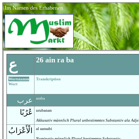
Im Namen des Erhabenen
26 ain ra ba
ع
Wortstamm
Transkription
Wort
araba
عرب
urubanan
عُرُبًا
Akkusativ männlich Plural unbestimmtes Substantiv ala Adje
al aaraabi
الْأَعْرَابُ
Nominativ männlich Plural bestimmtes Substantiv