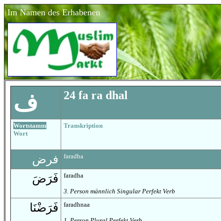
Im Namen des Erhabenen
24 fa
ra
dhal
ف
Wortstamm
Transkription
Wort
faradha
فرض
faradha
فَرَضَ
3. Person männlich Singular Perfekt Verb
faradhnaa
فَرَضْنَا
1. Person Plural Perfekt Verb