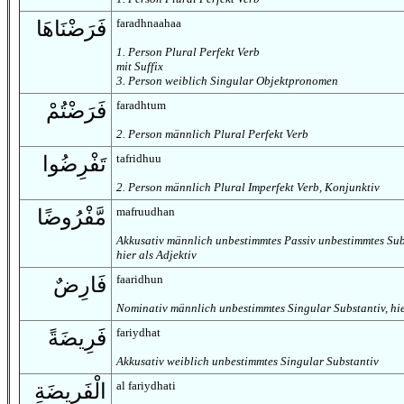
faradhnaahaa
فَرَضْنَاهَا
1. Person Plural Perfekt Verb
mit Suffix
3. Person weiblich Singular Objektpronomen
faradhtum
فَرَضْتُمْ
2. Person männlich Plural Perfekt Verb
tafridhuu
تَفْرِضُوا
2. Person männlich Plural Imperfekt Verb, Konjunktiv
mafruudhan
مَّفْرُوضًا
Akkusativ männlich unbestimmtes Passiv unbestimmtes Sub
hier als Adjektiv
faaridhun
فَارِضٌ
Nominativ männlich unbestimmtes Singular Substantiv, hie
fariydhat
فَرِيضَةً
Akkusativ weiblich unbestimmtes Singular Substantiv
al fariydhati
الْفَرِيضَةِ