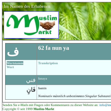
Im Namen des Erhabenen
62 fa
nun ya
ف
Wortstamm
Transkription
Wort
fanaya
فني
faanin
فَانٍ
Nominativ männlich unbestimmtes Singular Substanti
Senden Sie e-Mails mit Fragen oder Kommentaren zu dieser Website an:
info@mu
Copyright © seit 1999
Muslim-Markt