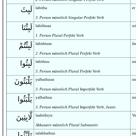
labitha
er
لَبِثَ
3. Person männlich Singular Perfekt Verb
labithnaa
wi
لَبِثْنَا
1. Person Plural Perfekt Verb
labithtum
ih
لَبِثْتُمْ
2. Person männlich Plural Perfekt Verb
labithuu
si
لَبِثُوا
3. Person männlich Plural Perfekt Verb
yalbathuun
si
يَلْبَثُونَ
3. Person männlich Plural Imperfekt Verb
yalbathuu
si
يَلْبَثُوا
3. Person männlich Plural Imperfekt Verb, Jussiv
laabithiyn
Ve
لَّابِثِينَ
Akkusativ männlich Plural Substantiv
talabbathuu
si
تَلَبَّثُوا