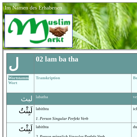
Im Namen des Erhabenen
02 lam ba tha
ل
Wortstamm
Transkription
B
Wort
labatha
ve
لبث
labithtu
ic
لَبِثْتُ
1. Person Singular Perfekt Verb
labithta
du
لَبِثْتَ
2. Person männlich Singular Perfekt Verb