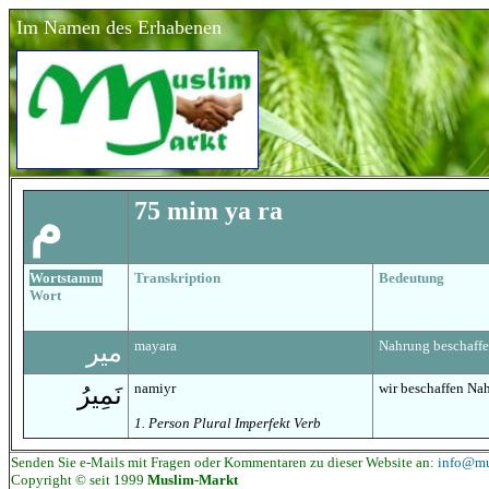
Im Namen des Erhabenen
75 mim
ya ra
م
Wortstamm
Transkription
Bedeutung
Wort
mayara
Nahrung beschaff
مير
namiyr
wir beschaffen Na
نَمِيرُ
1. Person Plural Imperfekt Verb
Senden Sie e-Mails mit Fragen oder Kommentaren zu dieser Website an:
info@mu
Copyright © seit 1999
Muslim-Markt