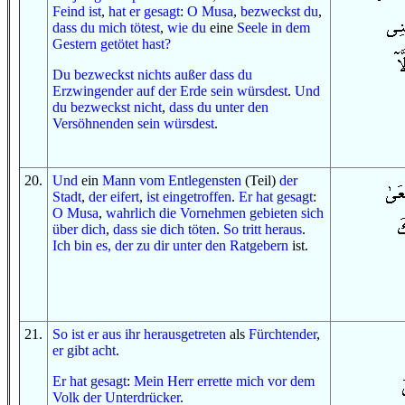
Feind
ist
,
hat er gesagt
:
O
Musa
,
bezweckst du
,
dass
du mich tötest
,
wie
du
eine
Seele
in
dem
Gestern
getötet hast
?
Du bezweckst
nichts
außer
dass
du
Erzwingender
auf
der Erde
sein würsdest
.
Und
du bezweckst
nicht
,
dass
du
unter
den
Versöhnenden
sein würsdest
.
20
.
Und
ein
Mann
vom
Entlegensten
(Teil)
der
Stadt
,
der eifert
,
ist eingetroffen
.
Er hat gesagt
:
O
Musa
,
wahrlich
die Vornehmen
gebieten sich
über dich
,
dass
sie dich töten
.
So
tritt heraus
.
Ich bin es, der
zu dir
unter
den Ratgebern
ist.
21
.
So
ist er
aus ihr
herausgetreten
als
Fürchtender
,
er gibt acht
.
Er hat gesagt
:
Mein Herr
errette mich
vor
dem
Volk
der Unterdrücker
.