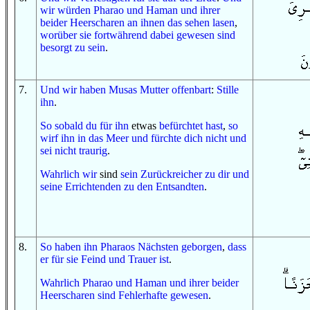
wir würden
Pharao
und
Haman
und
ihrer
beider Heerscharen
an ihnen
das
sehen lasen
,
worüber
sie fortwährend dabei gewesen sind
besorgt zu sein
.
7
.
Und
wir haben
Musas
Mutter
offenbart
:
Stille
ihn
.
So
sobald
du
für ihn
etwas
befürchtet hast
,
so
wirf ihn
in
das Meer
und
fürchte dich
nicht
und
sei
nicht
traurig
.
Wahrlich wir
sind
sein Zurückreicher
zu dir
und
seine Errichtenden
zu
den Entsandten
.
8
.
So
haben ihn
Pharaos
Nächsten
geborgen
,
dass
er
für sie
Feind
und
Trauer
ist
.
W
ahrlich
Pharao
und
Haman
und
ihrer beider
Heerscharen
sind
Fehlerhafte
gewesen
.