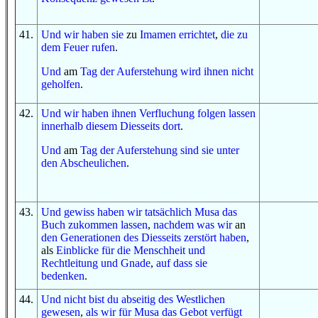
41
.
Und
wir haben sie
zu
Imamen
errichtet
,
die
zu
dem Feuer
rufen
.
U
nd
am
Tag
der Auferstehung
wird ihnen
nicht
geholfen
.
42
.
Und
wir haben ihnen
Verfluchung
folgen lassen
innerhalb
diesem
Diesseits
dort
.
Und
am
Tag
der Auferstehung
sind sie
unter
den Abscheulichen
.
43
.
Und
gewiss
haben wir
tatsächlich
Musa
das
Buch
zukommen lassen
,
nachdem
was
wir
an
den Generationen
des Diesseits
zerstört haben
,
als
Einblicke
für
die Menschheit
und
Rechtleitung
und
Gnade
,
auf dass
sie
bedenken
.
44
.
Und
nicht
bist du
abseitig
des Westlichen
gewesen
,
als
wir
für
Musa
das Gebot
verfügt