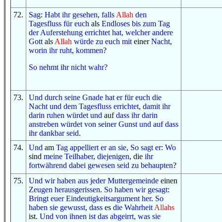
72
.
Sag
:
Habt ihr gesehen
,
falls
Allah
den
Tagesfluss
für euch
als
Endloses
bis zum
Tag
der Auferstehung
errichtet hat
,
welcher
andere
Gott
als
Allah
würde zu euch
mit
einer
Nacht
,
worin
ihr ruht
,
kommen
?
So
nehmt ihr
nicht
wahr
?
73
.
Und
durch
seine Gnade
hat er
für euch
die
Nacht
und
dem Tagesfluss
errichtet
,
damit
ihr
darin ruhen würdet
und
auf
dass
ihr
darin
anstreben würdet
von
seiner Gunst
und
auf dass
ihr dankbar seid
.
74
.
Und
am
Tag
appelliert er an sie
,
So
sagt er
:
Wo
sind
meine Teilhaber
,
diejenigen
, die
ihr
fortwährend dabei gewesen seid
zu behaupten
?
75
.
Und
wir haben
aus
jeder
Muttergemeinde
einen
Zeugen
herausgerissen
.
So
haben wir gesagt
:
Bringt
euer Eindeutigkeitsargument
her
.
So
haben sie gewusst
,
dass
es
die Wahrheit
Allahs
ist.
Und
von ihnen
ist
das
abgeirrt
, was
sie