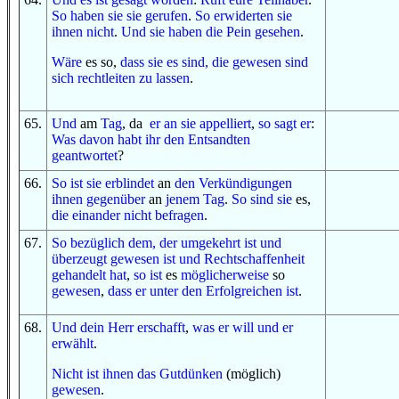
So
haben sie sie gerufen
.
So
erwiderten sie
ihnen
nicht
.
Und
sie haben
die Pein
gesehen
.
Wäre
es so,
dass sie es sind,
die gewesen
sind
sich rechtleiten zu lassen
.
65
.
Und
am
Tag
, da
er an sie appelliert
,
so
sagt er
:
Was davon
habt ihr
den Entsandten
geantwortet
?
66
.
So
ist sie erblindet
an
den Verkündigungen
ihnen gegenüber
an
jenem Tag
.
So
sind sie
es,
die
einander
nicht
befragen
.
67
.
So
bezüglich
dem, der
umgekehrt ist
und
überzeugt gewesen ist
und
Rechtschaffenheit
gehandelt hat
,
so
ist
es
möglicherweise
so
gewesen
,
dass
er
unter
den Erfolgreichen
ist
.
68
.
Und
dein Herr
erschafft
,
was
er will
und
er
erwählt
.
Nicht
ist
ihnen
das Gutdünken
(möglich)
gewesen
.