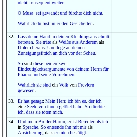
nicht
konsequent weiter
.
O
Musa
,
sei gewandt
und
fürchte dich
nicht
.
W
ahrlich du bist
unter
den Gesicherten
.
32
.
Lass
deine Hand
in
deinen Kleidungsausschnitt
betreten
.
Sie träte
als
Weiße
aus
Anderem
als
Üblem
heraus
.
Und
lege an
deinen
Zuneigungsfittich
an dich
vor
der Scheu
.
So
sind
diese beiden
zwei
Eindeutigkeitsargumente
von
deinem Herrn
für
Pharao
und
seine Vornehmen
.
W
ahrlich sie
sind
ein
Volk
von
Frevlern
gewesen
.
33
.
Er hat gesagt
:
Mein Herr
,
ich bin es, der
ich
eine
Seele
von ihnen
getötet habe
.
So
fürchte
ich
,
dass
sie töten mich
.
34
.
Und
mein Bruder
Harun
,
er ist
Beredter
als ich
in
Sprache
.
So
entsende ihn
mit mir
als
Absicherung
, dass
er mich bestätigt
.