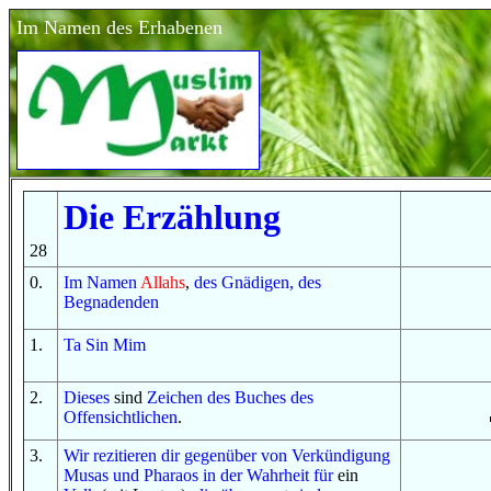
Im Namen des Erhabenen
Die Erzählung
28
0
.
Im
Namen
Allahs
,
des Gnädigen, des
Begnadenden
1
.
Ta
Sin
Mim
2
.
Dieses
sind
Zeichen
des Buches
des
Offensichtlichen
.
3
.
Wir rezitieren
dir gegenüber
von
Verkündigung
Musas
und
Pharaos
in
der Wahrheit
für
ein