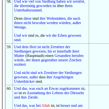
58
.
Und
wie viel
von
Siedlung
haben wir zerstört
,
die übermütig geworden ist
über
ihren
Unterhaltszustand
.
Denn
diese
sind
ihre Wohnstätten
,
die
nach
ihnen
nicht
bewohnt werden würden
,
außer
Wenige
.
Und
wir
sind es, die
wir
die Erben
gewesen
sind
.
59
.
Und
dein Herr
ist
nicht
Zerstörer
der
Siedlungen
gewesen
,
bis
er
innerhalb
ihrer
Mutter
(Hauptstadt) einen
Gesandten
berufen
würde
,
der
ihnen gegenüber
unsere Zeichen
rezitiert
.
U
nd
nicht
sind wir
Zerstörer
der Siedlungen
gewesen
,
außer
dass
ihre Angehörigen
Unterdrücker
sind.
60
.
Und
das, was
euch
an
Etwas
zugekommen ist
,
so
ist es
Ausstattung
des Lebens
des Diesseits
und
ihre Zierde
.
Und
das, was
bei
Allah
ist, ist
besser
und
am