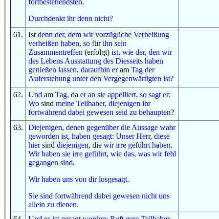
fortbestehendsten
.
Durchdenkt ihr
denn
nicht
?
61
.
Ist
denn
der, dem
wir
vorzügliche
Verheißung
verheißen haben
,
so
für
ihn
sein
Zusammentreffen
(erfolgt)
ist
,
wie
der,
den wir
des Lebens
Ausstattung
des Diesseits
haben
genießen lassen
,
daraufhin
er
am
Tag
der
Auferstehung
unter
den Vergegenwärtigten
ist
?
62
.
Und
am
Tag
, da
er an sie appelliert
,
so
sagt er
:
Wo
sind
meine Teilhaber
,
diejenigen
ihr
fortwährend dabei gewesen seid
zu behaupten
?
63
.
Diejenigen
,
denen gegenüber
die Aussage
wahr
geworden ist
,
haben gesagt
:
Unser Herr
,
diese
hier
sind
diejenigen
, die
wir irre geführt haben
.
Wir haben sie irre geführt
,
wie
das, was
wir fehl
gegangen sind
.
Wir haben uns
von dir
losgesagt
.
Sie sind fortwährend dabei gewesen
nicht
uns
allein
zu dienen
.
64
.
Und
es ist gesagt worden
:
Ruft
eure Teilhaber
.