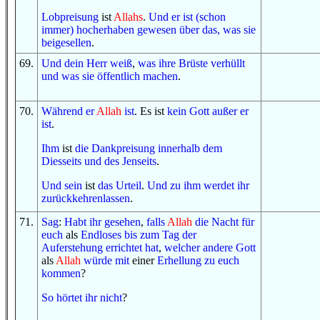
Lobpreisung
ist
Allahs
.
Und
er ist (schon
immer) hocherhaben gewesen
über das, was
sie
beigesellen
.
69
.
Und
dein Herr
weiß
,
was
ihre Brüste
verhüllt
und
was
sie öffentlich machen
.
70
.
Während er
Allah
ist
. Es ist
kein
Gott
außer
er
ist
.
Ihm
ist
die Dankpreisung
innerhalb
dem
Diesseits
und
des Jenseits
.
Und
sein
ist
das Urteil
.
Und
zu ihm
werdet ihr
zurückkehrenlassen
.
71
.
Sag
:
Habt ihr gesehen
,
falls
Allah
die Nacht
für
euch
als
Endloses
bis zum
Tag
der
Auferstehung
errichtet hat
,
welcher
andere
Gott
als
Allah
würde
mit
einer
Erhellung
zu euch
kommen
?
So
hörtet ihr
nicht
?