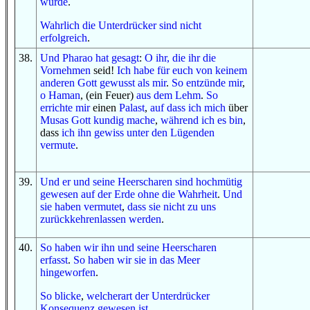
würde
.
Wahrlich
die Unterdrücker
sind
nicht
erfolgreich
.
38
.
Und
Pharao
hat gesagt
:
O
ihr, die ihr
die
Vornehmen
seid!
Ich habe
für euch
von
keinem
anderen
Gott
gewusst
als mir
.
So
entzünde
mir
,
o
Haman
, (ein Feuer)
aus
dem Lehm
.
So
errichte
mir
einen
Palast
,
auf dass
ich mich
über
Musas
Gott
kundig mache
,
während ich es bin
,
dass
ich ihn
gewiss
unter
den Lügenden
vermute
.
39
.
Und
er
und
seine Heerscharen
sind hochmütig
gewesen
auf
der Erde
ohne
die Wahrheit
.
Und
sie haben vermutet
,
dass sie
nicht
zu uns
zurückkehrenlassen werden
.
40
.
So
haben wir ihn
und
seine Heerscharen
erfasst
.
So
haben wir sie
in
das Meer
hingeworfen
.
So
blicke
,
welcherart
der Unterdrücker
Konsequenz
gewesen ist
.