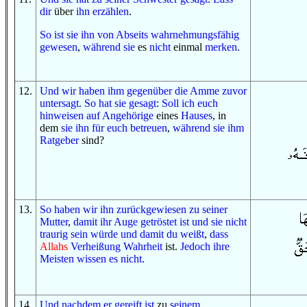
dir
über
ihn erzählen
.
So
ist sie
ihn
von
Abseits
wahrnehmungsfähig
gewesen
,
während sie
es
nicht
einmal
merken
.
12
.
Und
wir haben
ihm gegenüber
die Amme
zuvor
untersagt
.
So
hat sie gesagt
:
Soll
ich euch
hinweisen
auf
Angehörige
eines
Hauses
, in
dem
sie ihn
für euch
betreuen
,
während sie
ihm
Ratgeber
sind?
13
.
So
haben wir ihn zurückgewiesen
zu
seiner
Mutter
,
damit
ihr Auge
getröstet ist
und
sie
nicht
traurig sein würde
und
damit
du weißt
,
dass
Allahs
Verheißung
Wahrheit
ist.
Jedoch
ihre
Meisten
wissen es
nicht
.
14
.
Und
nachdem
er gereift ist
zu
seinem