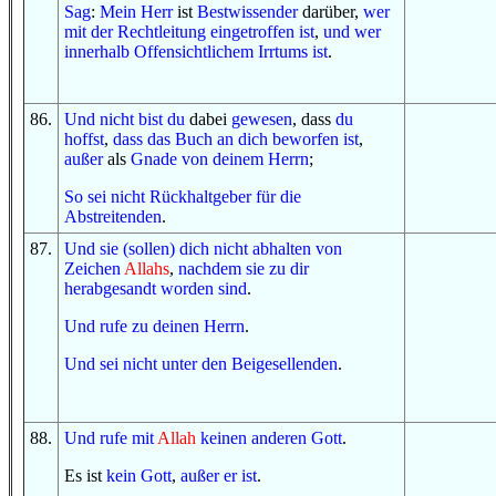
Sag
:
Mein Herr
ist
Bestwissender
darüber,
wer
mit
der Rechtleitung
eingetroffen ist
,
und
wer
innerhalb
Offensichtlichem
Irrtums
ist
.
86
.
Und
nicht
bist du
dabei
gewesen
, dass
du
hoffst
,
dass
das Buch
an dich
beworfen ist
,
außer
als
Gnade
von
deinem Herrn
;
So
sei
nicht
Rückhaltgeber
für
die
Abstreitenden
.
87
.
Und
sie (sollen) dich
nicht
abhalten
von
Zeichen
Allahs
,
nachdem
sie
zu dir
herabgesandt worden sind
.
Und
rufe
zu
deinen Herrn
.
Und
sei
nicht
unter
den Beigesellenden
.
88
.
Und
rufe
mit
Allah
keinen
anderen
Gott
.
Es ist
kein
Gott
,
außer
er ist
.