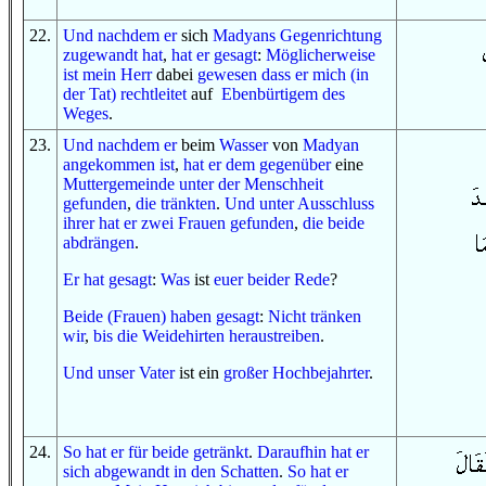
22
.
Und
nachdem
er
sich
Madyans
Gegenrichtung
zugewandt hat
,
hat er gesagt
:
Möglicherweise
ist
mein Herr
dabei
gewesen
dass
er mich (in
der Tat) rechtleitet
auf
Ebenbürtigem
des
Weges
.
23
.
Und
nachdem
er
beim
Wasser
von
Madyan
angekommen ist
,
hat er
dem gegenüber
eine
Muttergemeinde
unter
der Menschheit
gefunden
,
die tränkten
.
Und
unter Ausschluss
ihrer
hat er
zwei Frauen
gefunden
,
die beide
abdrängen
.
Er hat gesagt
:
Was
ist
euer beider Rede
?
Beide (Frauen) haben gesagt
:
Nicht
tränken
wir
,
bis
die Weidehirten
heraustreiben
.
U
nd
unser Vater
ist ein
großer
Hochbejahrter
.
24
.
So
hat er
für beide
getränkt
.
Daraufhin
hat er
sich abgewandt
in
den Schatten
.
So
hat er