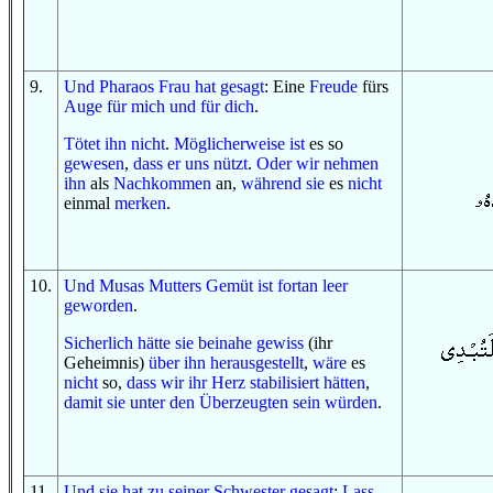
9
.
Und
Pharaos
Frau
hat gesagt
: Eine
Freude
fürs
Auge
für mich
und
für dich
.
Tötet ihn
nicht
.
Möglicherweise ist
es so
gewesen
,
dass
er uns
nützt
.
Oder
wir nehmen
ihn
als
Nachkommen
an,
während sie
es
nicht
einmal
merken
.
10
.
Und
Musas
Mutter
s
Gemüt
ist fortan
leer
geworden
.
Sicherlich
hätte sie
beinahe
gewiss
(ihr
Geheimnis)
über ihn
herausgestellt
,
wäre
es
nicht
so,
dass
wir
ihr Herz
stabilisiert hätten
,
damit
sie
unter
den Überzeugten
sein würden
.
11
.
U
nd
sie hat
zu
seiner Schwester
gesagt
:
Lass