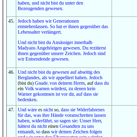
haben
,
und
nicht
bist du
unter
den
Bezeugenden
gewesen
.
45
.
Jedoch haben wir
Generationen
entstehenlassen
.
So
hat er
ihnen gegenüber
das
Lebensalter
verlängert
.
Und
nicht
bist du
Ansässiger
innerhalb
Madyans
Angehörigen
gewesen
.
Du rezitierst
ihnen gegenüber
unsere Zeichen
.
Jedoch sind
wir
Entsendende
gewesen
.
46
.
Und
nicht
bist du gewesen
auf
abseitig
des
Berglandes
,
als
wir appelliert haben
.
Jedoch
(bist du)
Gnade
von
deinem Herrn
, auf
dass
du
,
ein
Volk
warnen würdest
,
zu denen
kein
Warner
gekommen ist
vor dir
,
auf dass
sie
bedenken
.
47
.
Und
wäre
es
nicht
so,
dass
sie
Widerfahrenes
für das, was
ihre Hände
voranschreiten lassen
haben
,
widerfährt,
so
sagen sie
:
Unser Herr
,
hättest
du
nicht
einen
Gesandten
zu uns
entsandt
,
so
dass
wir
deinen Zeichen
folgen