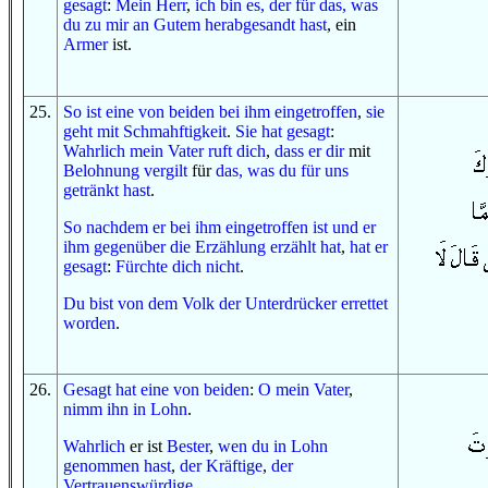
gesagt
:
Mein Herr
,
ich bin es, der
für das, was
du
zu mir
an
Gutem
herabgesandt hast
, ein
Armer
ist.
25
.
So
ist
eine von beiden
bei ihm eingetroffen
,
sie
geht
mit
Schmahftigkeit
.
Sie hat gesagt
:
Wahrlich
mein Vater
ruft dich
,
dass
er dir
mit
Belohnung
vergilt
für
das, was
du
für uns
getränkt hast
.
So
nachdem
er bei ihm eingetroffen ist
und
er
ihm gegenüber
die Erzählung erzählt hat
,
hat er
gesagt
:
Fürchte dich
nicht
.
Du bist
von
dem Volk
der Unterdrücker
errettet
worden
.
26
.
Gesagt hat
eine von beiden
:
O
mein Vater
,
nimm ihn in Lohn
.
Wahrlich
er ist
Bester
,
wen
du in Lohn
genommen hast
,
der Kräftige
,
der
Vertrauenswürdige
.