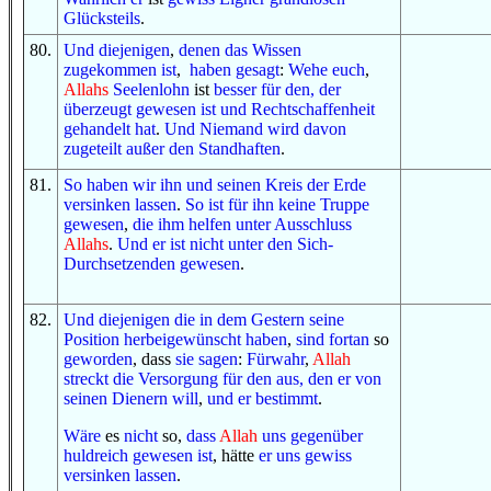
Glücksteils
.
80
.
Und
diejenigen
,
denen
das Wissen
zugekommen ist
,
haben gesagt
:
Wehe euch
,
Allahs
Seelenlohn
ist
besser
für den, der
überzeugt gewesen ist
und
Rechtschaffenheit
gehandelt hat
.
Und
Niemand
wird davon
zugeteilt
außer
den Standhaften
.
81
.
So
haben wir
ihn
und
seinen Kreis
der Erde
versinken lassen
.
So
ist
für ihn
keine
Truppe
gewesen
,
die ihm helfen
unter Ausschluss
Allahs
.
Und
er ist
nicht
unter
den Sich-
Durchsetzenden
gewesen
.
82
.
Und
diejenigen
die
in
dem Gestern
seine
Position
herbeigewünscht haben
,
sind fortan
so
geworden
, dass
sie sagen
:
Fürwahr
,
Allah
streckt
die Versorgung
für den
aus
, den
er
von
seinen Dienern
will
,
und
er bestimmt
.
Wäre
es
nicht
so,
dass
Allah
uns gegenüber
huldreich gewesen ist
, hätte
er
uns
gewiss
versinken lassen
.