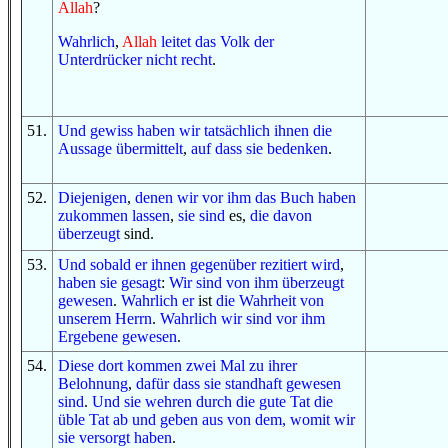
Allah
?
Wahrlich
,
Allah
leitet
das Volk
der
Unterdrücker
nicht
recht
.
51
.
Und
gewiss
haben wir
tatsächlich
ihnen
die
Aussage
übermittelt
,
auf dass
sie bedenken
.
52
.
Diejenigen
,
denen wir
vor ihm
das Buch
haben
zukommen lassen
,
sie sind
es,
die
davon
überzeugt
sind.
53
.
Und
sobald
er
ihnen gegenüber
rezitiert wird
,
haben sie gesagt
:
Wir sind
von ihm
überzeugt
gewesen
.
Wahrlich er
ist
die Wahrheit
von
unserem Herrn
.
Wahrlich wir
sind
vor ihm
Ergebene
gewesen
.
54
.
D
iese dort
kommen
zwei Mal
zu
ihrer
Belohnung
,
dafür dass
sie standhaft gewesen
sind
.
Und
sie wehren
durch
die gute Tat
die
üble Tat
ab
und
geben aus
von dem, womit
wir
sie versorgt haben
.