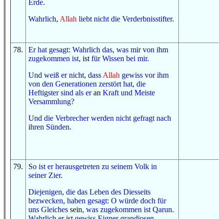
Erde
.
Wahrlich
,
Allah
liebt
nicht
die Verderbnisstifter
.
78
.
Er hat gesagt
:
Wahrlich das, was
mir von ihm
zugekommen ist
, ist
für
Wissen
bei mir
.
Und
weiß er
nicht
,
dass
Allah
gewiss
vor ihm
von
den Generationen
zerstört hat
,
die
Heftigster
sind
als er
an
Kraft
und
Meiste
Versammlung
?
Und
die Verbrecher
werden
nicht
gefragt
nach
ihren Sünden
.
79
.
So
ist er herausgetreten
zu
seinem Volk
in
seiner Zier
.
Diejenigen
,
die
das Leben
des Diesseits
bezwecken
,
haben gesagt
:
O
würde doch
für
uns
Gleiches
sein
, was
zugekommen ist
Qarun
.
Wahrlich er
ist
gewiss
Eigner
grandiosen