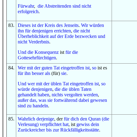
Fürwahr
,
die Abstreitenden
sind
nicht
erfolgreich
.
83
.
Dieses ist
der Kreis
des Jenseits
.
Wir würden
ihn
für
denjenigen
errichten
,
die
nicht
Überheblichkeit
auf
der Erde
bezwecken
und
nicht
Verderbnis
.
Und
die Konsequenz
ist
für
die
Gottesehrfürchtigen
.
84
.
Wer
mit
der guten Tat
eingetroffen ist
,
so
ist es
für ihn
besser
als
(für)
sie
.
Und
wer
mit
der üblen Tat
eingetroffen ist
,
so
würde
denjenigen
,
die
die üblen Taten
gehandelt haben
,
nichts
vergolten werden
,
außer
das, was
sie fortwährend dabei gewesen
sind zu
handeln
.
85
.
Wahrlich
derjenige
, der
für dich
den Quran (die
Verlesung)
verpflichtet hat
, ist
gewiss
dein
Zurückreicher
bis zur
Rückfälligkeitsstätte
.