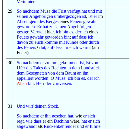
Vertrauter
.
29
.
So
nachdem
Musa
die Frist
verfügt hat
und
mit
seinen Angehörigen
umhergezogen ist
,
ist er
im
Abseitigem
des Berges
eines
Feuers
gewahr
geworden
.
Er hat
zu
seinen Angehörigen
gesagt
:
Verweilt
hier,
ich bin es, der
ich
eines
Feuers
gewahr geworden bin
;
auf dass
ich
davon
zu euch komme
mit
Kunde
oder
durch
des Feuers
Glut
,
auf dass
ihr euch wärmt
(am
Feuer).
30
.
So
nachdem
er zu ihm gekommen ist
,
ist
vom
Ufer
des Tales
des Rechten
in
dem Landstück
dem Gesegneten
von
dem Baum
an ihn
appelliert worden
:
O
Musa
,
ich bin es, der
ich
Allah
bin
,
Herr
der Universen
.
31
.
Und
wirf
deinen Stock
.
So
nachdem
er ihn gesehen hat
, wie
er sich
regt
,
wie
dass er
ein
Dschinn
wäre,
hat er sich
abgewandt
als
Rückenkehrender
und
er führte