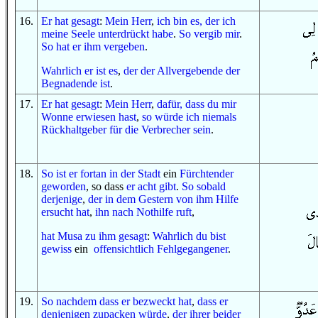
16
.
Er hat gesagt
:
Mein Herr
,
ich bin es, der
ich
meine Seele
unterdrückt habe
.
So
vergib
mir
.
So
hat er
ihm
vergeben
.
Wahrlich er ist es
,
der
der Allvergebende
der
Begnadende
ist
.
17
.
Er hat gesagt
:
Mein Herr
,
dafür, dass
du
mir
Wonne erwiesen hast
,
so
würde ich
niemals
Rückhaltgeber
für
die Verbrecher
sein
.
18
.
So
ist er fortan
in
der Stadt
ein
Fürchtender
geworden
, so dass
er acht gibt
.
So
sobald
derjenige
,
der
in
dem Gestern
von ihm Hilfe
ersucht hat
,
ihn nach Nothilfe ruft
,
hat
Musa
zu ihm
gesagt
:
Wahrlich du bist
gewiss
ein
offensichtlich
Fehlgegangener
.
19
.
So
nachdem
dass
er bezweckt hat
,
dass
er
denjenigen
zupacken würde
,
der
ihrer beider