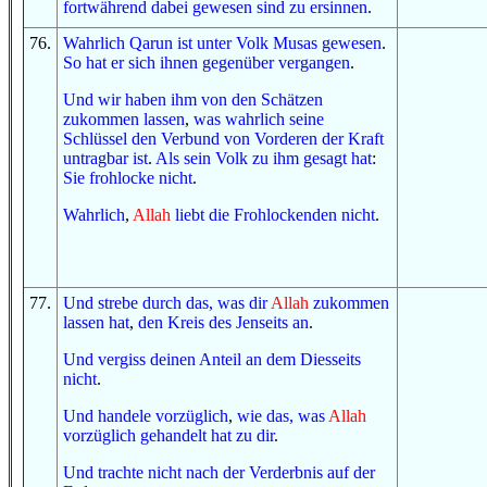
fortwährend dabei gewesen sind zu
ersinnen
.
76
.
Wahrlich
Qarun
ist
unter
Volk
Musas
gewesen
.
So
hat er sich
ihnen gegenüber
vergangen
.
Und
wir haben ihm
von
den Schätzen
zukommen lassen
,
was
wahrlich
seine
Schlüssel
den Verbund
von
Vorderen
der Kraft
untragbar ist
.
Als
sein Volk
zu ihm
gesagt hat
:
Sie
frohlocke
nicht
.
Wahrlich
,
Allah
liebt
die Frohlockenden
nicht
.
77
.
Und
strebe
durch das, was
dir
Allah
zukommen
lassen hat
,
den Kreis
des Jenseits
an
.
U
nd
vergiss
deinen Anteil
an
dem Diesseits
nicht
.
U
nd
handele vorzüglich
,
wie
das, was
Allah
vorzüglich gehandelt hat
zu dir
.
Und
trachte
nicht
nach
der Verderbnis
auf
der