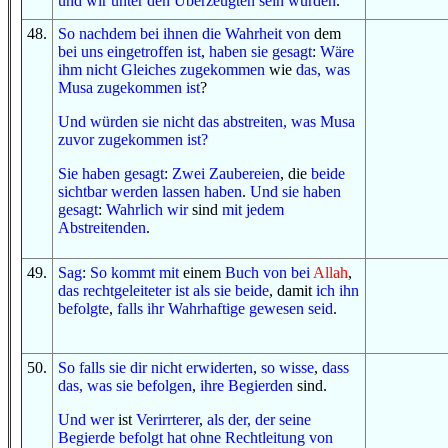
und
wir
unter
den Überzeugten
sein würden
.
48
.
So
nachdem
bei ihnen
die Wahrheit
von
dem
bei uns
eingetroffen ist
,
haben sie gesagt
:
Wäre
ihm
nicht
Gleiches
zugekommen
wie
das, was
Musa
zugekommen ist
?
Und
würden sie
nicht
das
abstreiten
, was
Musa
zuvor
zugekommen ist
?
Sie haben gesagt
:
Zwei Zaubereien
, die
beide
sichtbar werden lassen haben
.
Und
sie haben
gesagt
:
Wahrlich wir
sind
mit
jedem
Abstreitenden
.
49
.
Sag
:
So
kommt
mit
einem
Buch
von
bei
Allah
,
das
rechtgeleiteter
ist
als sie beide
, damit
ich ihn
befolgte
,
falls
ihr
Wahrhaftige
gewesen seid
.
50
.
So
falls
sie
dir
nicht
erwiderten
,
so
wisse
,
dass
das, was
sie befolgen
,
ihre Begierden
sind.
Und
wer
ist
Verirrterer
,
als der, der
seine
Begierde
befolgt hat
ohne
Rechtleitung
von