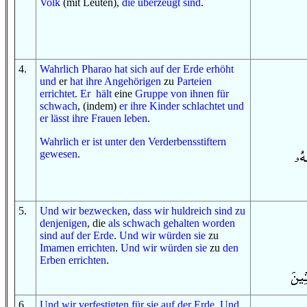
Volk
(mit Leuten),
die überzeugt sind
.
4
.
Wahrlich
Pharao
hat sich
auf
der Erde
erhöht
und
er
hat
ihre Angehörigen
zu
Parteien
errichtet
.
Er
hält
eine
Gruppe
von ihnen
für
schwach
, (indem)
er
ihre Kinder
schlachtet
und
er lässt
ihre Frauen
leben
.
Wahrlich er
ist
unter
den Verderbensstiftern
gewesen
.
5
.
Und
wir bezwecken
,
dass
wir huldreich sind
zu
denjenigen
, die
als schwach gehalten worden
sind
auf
der Erde
.
Und
wir würden sie
zu
Imamen
errichten
.
Und
wir würden sie
zu
den
Erben
errichten
.
6
.
Und
wir verfestigten
für sie
auf
der Erde
.
Und